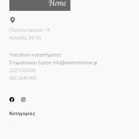
Πλατεία αγοράς 14
Χαλκίδα, 34100
Υπεύθυνη καταστήματος:
Σταματούκου Ειρήνη info@anemoshome.gr
22210 82506
693 2649 993
Κατηγορίες
Μικροέπιπλα
Καθρέπτες