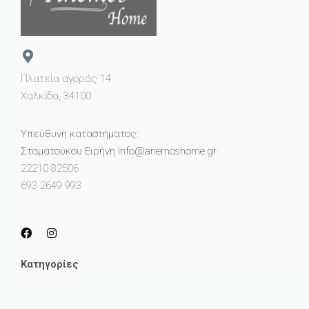
Πλατεία αγοράς 14
Χαλκίδα, 34100
Υπεύθυνη καταστήματος:
Σταματούκου Ειρήνη info@anemoshome.gr
22210 82506
693 2649 993
Κατηγορίες
Μικροέπιπλα
Καθρέπτες