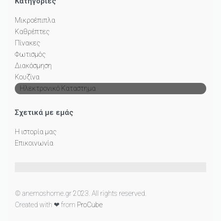
Κατηγορίες
Μικροέπιπλα
Καθρέπτες
Πίνακες
Φωτισμός
Διακόσμηση
Κουζίνα
Ηλεκτρονικό Καταστημα
Σχετικά με εμάς
Η ιστορία μας
Επικοινωνία
© anemoshome.gr 2023. All rights reserved.
Created with ❤ from
ProCube