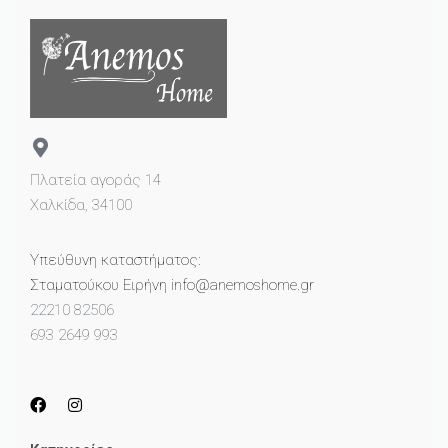
Πλατεία αγοράς 14
Χαλκίδα, 34100
Υπεύθυνη καταστήματος:
Σταματούκου Ειρήνη info@anemoshome.gr
22210 82506
693 2649 993