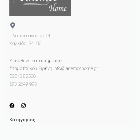
Πλατεία αγοράς 14
Χαλκίδα, 34100
Υπεύθυνη καταστήματος:
Σταματούκου Ειρήνη info@anemoshome.gr
22210 82506
693 2649 993
Κατηγορίες
Μικροέπιπλα
Καθρέπτες