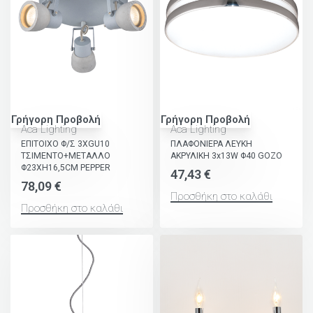
Γρήγορη Προβολή
Γρήγορη Προβολή
Aca Lighting
Aca Lighting
ΕΠΙΤΟΙΧΟ Φ/Σ 3ΧGU10
ΠΛΑΦΟΝΙΕΡΑ ΛΕΥΚΗ
ΤΣΙΜΕΝΤΟ+ΜΕΤΑΛΛΟ
ΑΚΡΥΛΙΚΗ 3x13W Φ40 GOZO
Φ23ΧΗ16,5CM PEPPER
47,43
€
78,09
€
Προσθήκη στο καλάθι
Προσθήκη στο καλάθι