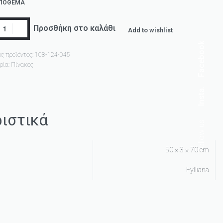
ΑΠΌΘΕΜΑ
Προσθήκη στο καλάθι
Add to wishlist
Facebook
ς προϊόντος:
108-124-045
ρία:
Πίνακες
Insta.
ιστικά
Follow us
50 × 3 × 70 cm
Fylliana