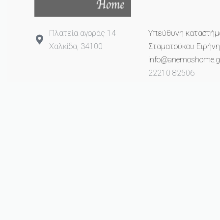
Πλατεία αγοράς 14
Υπεύθυνη καταστήμ
Χαλκίδα, 34100
Σταματούκου Ειρήνη
info@anemoshome.g
22210 82506
693 2649 993
© anemoshome.gr 2023. All rights reserved.
Created with ❤ from
ProCube