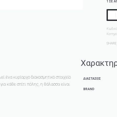
1 ΣΕ 
Κωδικό
Κατηγο
SHARE
Χαρακτηρ
εί ένα κυρίαρχο διακοσμητικό στοιχείο
ΔΙΑΣΤΆΣΕΙΣ
 για κάθε σπίτι πόλης, η θάλασσα είναι
BRAND