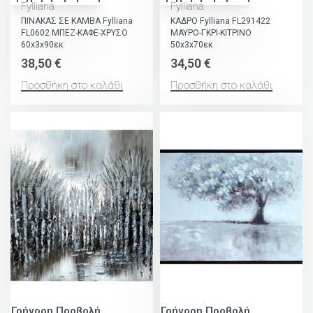
Fylliana
Fylliana
ΠΙΝΑΚΑΣ ΣΕ ΚΑΜΒΑ Fylliana
ΚΑΔΡΟ Fylliana FL291422
FL0602 ΜΠΕΖ-ΚΑΦΕ-ΧΡΥΣΟ
ΜΑΥΡΟ-ΓΚΡΙ-ΚΙΤΡΙΝΟ
60x3x90εκ
50x3x70εκ
38,50
€
34,50
€
Προσθήκη στο καλάθι
Προσθήκη στο καλάθι
Γρήγορη Προβολή
Γρήγορη Προβολή