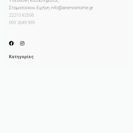
Υπεύθυνη καταστήματος:
Σταματούκου Ειρήνη info@anemoshome.gr
22210 82506
693 2649 993
Κατηγορίες
Μικροέπιπλα
Καθρέπτες
Πίνακες
Φωτισμός
Διακόσμηση
Κουζίνα
Ηλεκτρονικό Καταστημα
Σχετικά με εμάς