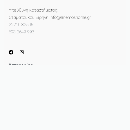
Υπεύθυνη καταστήματος:
Σταματούκου Ειρήνη info@anemoshome.gr
22210 82506
693 2649 993
Κατηγορίες
Μικροέπιπλα
Καθρέπτες
Πίνακες
Φωτισμός
Διακόσμηση
Κουζίνα
Ηλεκτρονικό Καταστημα