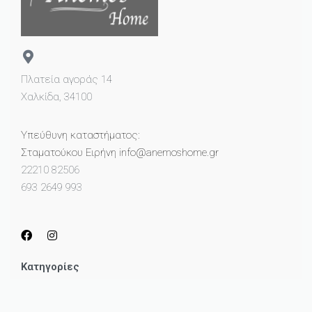
Πλατεία αγοράς 14
Χαλκίδα, 34100
Υπεύθυνη καταστήματος:
Σταματούκου Ειρήνη info@anemoshome.gr
22210 82506
693 2649 993
Κατηγορίες
Μικροέπιπλα
Καθρέπτες