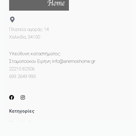
Πλατεία αγοράς 14
Χαλκίδα, 34100
Υπεύθυνη καταστήματος:
Σταματούκου Ειρήνη info@anemoshome.gr
22210 82506
693 2649 993
Κατηγορίες
Μικροέπιπλα
Καθρέπτες