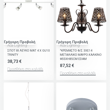
Γρήγορη Προβολή
Γρήγορη Προβολή
Aca Lighting
Aca Lighting
ΣΠΟΤ ΙΙΙΙ ΛΕΥΚΟ ΜΑΤ 4 Χ GU10
^ΚΡΕΜΑΣΤΟ Φ/Σ 3ΧΕ14
TRINITY
ΜΕΤΑΛΛΙΚΟ ΜΑΥΡΟ-ΧΑΛΚΙΝΟ
Φ55ΧΗ85CM EDAM
38,73
€
87,52
€
Προσθήκη στο καλάθι
Προσθήκη στο καλάθι