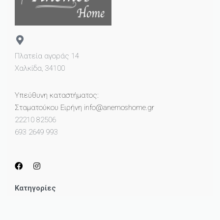
Πλατεία αγοράς 14
Χαλκίδα, 34100
Υπεύθυνη καταστήματος:
Σταματούκου Ειρήνη info@anemoshome.gr
22210 82506
693 2649 993
Κατηγορίες
Μικροέπιπλα
Καθρέπτες