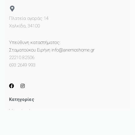
Πλατεία αγοράς 14
Χαλκίδα, 34100
Υπεύθυνη καταστήματος:
Σταματούκου Ειρήνη info@anemoshome.gr
22210 82506
693 2649 993
Κατηγορίες
Μικροέπιπλα
Καθρέπτες
Πίνακες
Φωτισμός