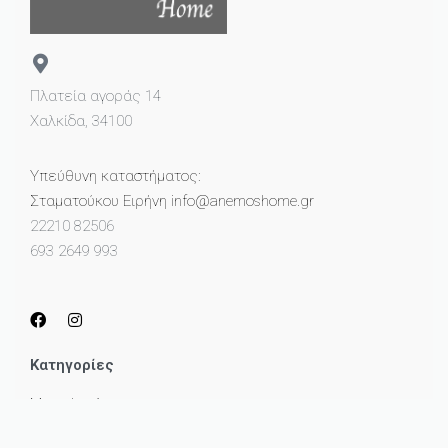
Πλατεία αγοράς 14
Χαλκίδα, 34100
Υπεύθυνη καταστήματος:
Σταματούκου Ειρήνη info@anemoshome.gr
22210 82506
693 2649 993
Κατηγορίες
Μικροέπιπλα
Καθρέπτες