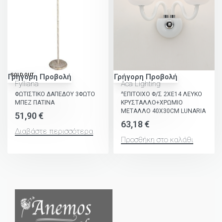
SOLD OUT
Γρήγορη Προβολή
Γρήγορη Προβολή
Fylliana
Aca Lighting
ΦΩΤΙΣΤΙΚΟ ΔΑΠΕΔΟΥ 3ΦΩΤΟ
^ΕΠΙΤΟΙΧΟ Φ/Σ 2ΧΕ14 ΛΕΥΚΟ
ΜΠΕΖ ΠΑΤΙΝΑ
ΚΡΥΣΤΑΛΛΟ+ΧΡΩΜΙΟ
ΜΕΤΑΛΛΟ 40X30CM LUNARIA
51,90
€
63,18
€
Διαβάστε περισσότερα
Προσθήκη στο καλάθι