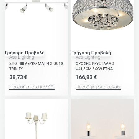
Γρήγορη Προβολή
Γρήγορη Προβολή
Aca Lighting
Aca Lighting
ΣΠΟΤ ΙΙΙΙ ΛΕΥΚΟ ΜΑΤ 4 Χ GU10
ΟΡΟΦΗΣ ΚΡΥΣΤΑΛΛΟ
TRINITY
Φ41,5CM 5ΧG9 ETNA
38,73
€
166,83
€
Προσθήκη στο καλάθι
Προσθήκη στο καλάθι