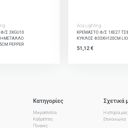
ing
Aca Lighting
 Φ/Σ 3ΧGU10
ΚΡΕΜΑΣΤΟ Φ/Σ 1ΧΕ27 ΤΣ
Ο+ΜΕΤΑΛΛΟ
ΚΥΚΛΟΣ Φ33XH120CM LI
,5CM PEPPER
51,12
€
Κατηγορίες
Σχετικά 
Μικροέπιπλα
Η ιστορία μας
Καθρέπτες
Επικοινωνία
Πίνακες