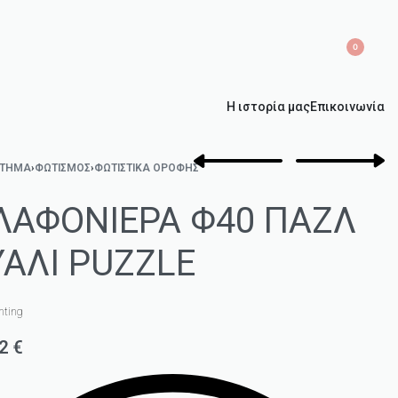
0
Η ιστορία μας
Επικοινωνία
ΣΤΗΜΑ
›
ΦΩΤΙΣΜΌΣ
›
ΦΩΤΙΣΤΙΚΆ ΟΡΟΦΉΣ
ΛΑΦΟΝΙΕΡΑ Φ40 ΠΑΖΛ
ΥΑΛΙ PUZZLE
hting
82
€