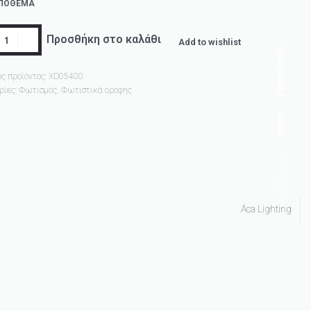
ΑΠΌΘΕΜΑ
Προσθήκη στο καλάθι
Add to wishlist
Facebook
ς προϊόντος:
XD05400
ρίες:
Φωτισμός
,
Φωτιστικά οροφής
Insta.
Follow us
Aca Lighting