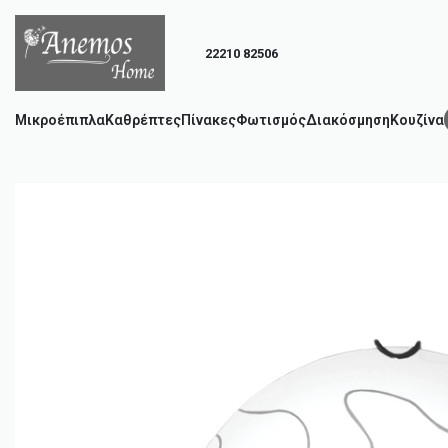
22210 82506
Μικροέπιπλα
Καθρέπτες
Πίνακες
Φωτισμός
Διακόσμηση
Κουζίνα