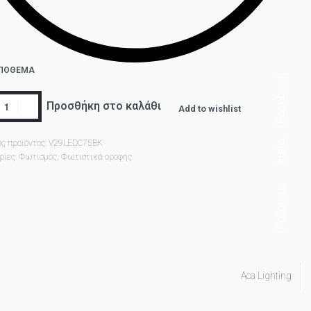
ΑΠΌΘΕΜΑ
Facebook
Προσθήκη στο καλάθι
Add to wishlist
Insta.
ς προϊόντος:
V29LEDC75BK
ρίες:
Φωτισμός
,
Φωτιστικά οροφής
Follow us
Aca Lighting