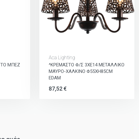
Aca Lighting
ΩΤΟ ΜΠΕΖ
^ΚΡΕΜΑΣΤΟ Φ/Σ 3ΧΕ14 ΜΕΤΑΛΛΙΚΟ
ΜΑΥΡΟ-ΧΑΛΚΙΝΟ Φ55ΧΗ85CM
EDAM
87,52
€