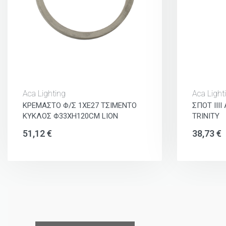
Aca Lighting
Aca Light
ΚΡΕΜΑΣΤΟ Φ/Σ 1ΧΕ27 ΤΣΙΜΕΝΤΟ
ΣΠΟΤ ΙΙΙ
ΚΥΚΛΟΣ Φ33XH120CM LION
TRINITY
51,12
€
38,73
€