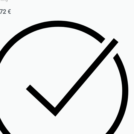
,72
€