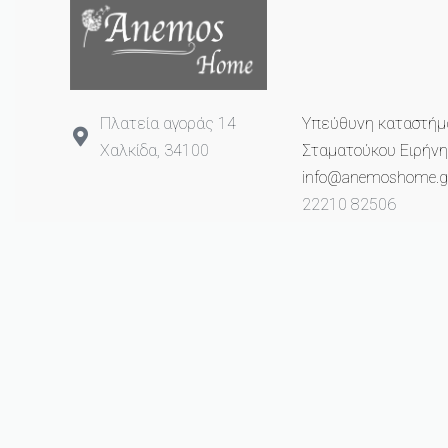
Πλατεία αγοράς 14
Υπεύθυνη καταστήμ
Χαλκίδα, 34100
Σταματούκου Ειρήνη
info@anemoshome.g
22210 82506
693 2649 993
© anemoshome.gr 2023. All rights reserved.