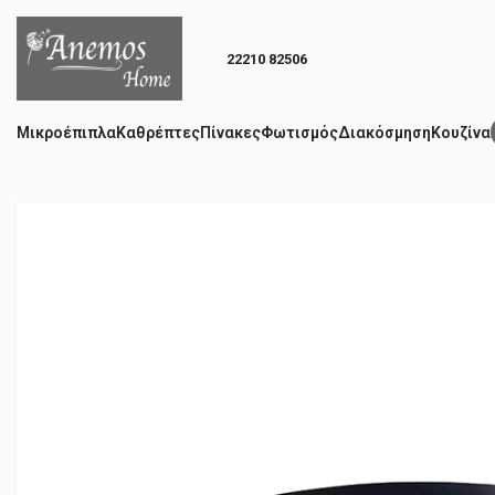
22210 82506
Μικροέπιπλα
Καθρέπτες
Πίνακες
Φωτισμός
Διακόσμηση
Κουζίνα