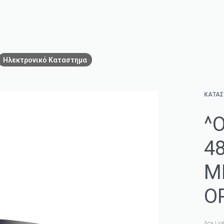
Ηλεκτρονικό Καταστημα
ΚΑΤΑ
^
4
Μ
O
Aca Lig