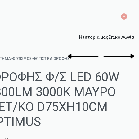
0
Η ιστορία μας
Επικοινωνία
ΣΤΗΜΑ
›
ΦΩΤΙΣΜΌΣ
›
ΦΩΤΙΣΤΙΚΆ ΟΡΟΦΉΣ
ΟΡΟΦΗΣ Φ/Σ LED 60W
800LM 3000K ΜΑΥΡΟ
ΕΤ/ΚΟ D75XH10CM
PTIMUS
hting