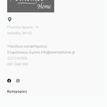
Πλατεία αγοράς 14
Χαλκίδα, 34100
Υπεύθυνη καταστήματος:
Σταματούκου Ειρήνη info@anemoshome.gr
22210 82506
693 2649 993
Κατηγορίες
Μικροέπιπλα
Καθρέπτες