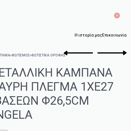
0
Η ιστορία μας
Επικοινωνία
ΣΤΗΜΑ
›
ΦΩΤΙΣΜΌΣ
›
ΦΩΤΙΣΤΙΚΆ ΟΡΟΦΉΣ
ΕΤΑΛΛΙΚΗ ΚΑΜΠΑΝΑ
ΑΥΡΗ ΠΛΕΓΜΑ 1ΧE27
ΒΑΣΕΩΝ Φ26,5CM
NGELA
hting