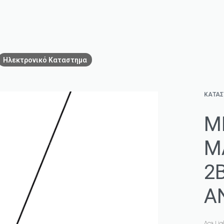
Ηλεκτρονικό Καταστημα
ΚΑΤΑ
Μ
Μ
2
A
Aca Lig