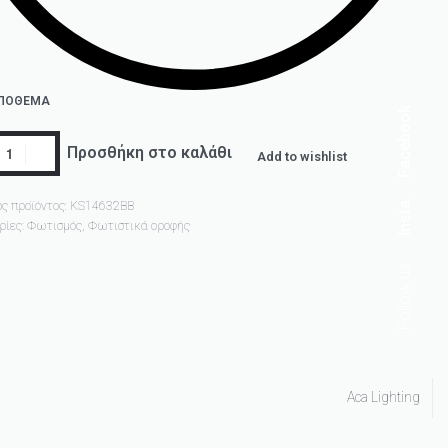
ΑΠΌΘΕΜΑ
Facebook
Προσθήκη στο καλάθι
Add to wishlist
Insta.
ς προϊόντος:
KS14632BB
ρίες:
Φωτισμός
,
Φωτιστικά οροφής
Follow us
Aca Lighting