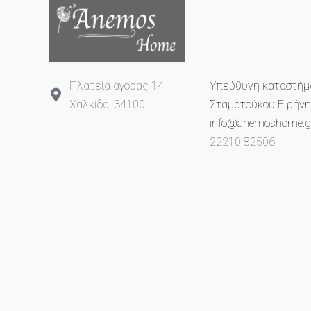
Πλατεία αγοράς 14
Υπεύθυνη καταστήμ
Χαλκίδα, 34100
Σταματούκου Ειρήνη
info@anemoshome.g
22210 82506
693 2649 993
© anemoshome.gr 2023. All rights reserved.