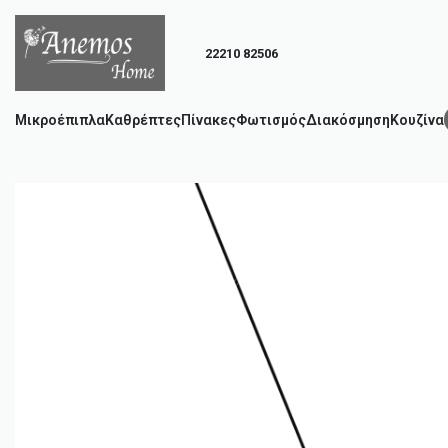
22210 82506
Μικροέπιπλα
Καθρέπτες
Πίνακες
Φωτισμός
Διακόσμηση
Κουζίνα