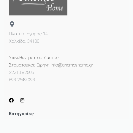
Πλατεία αγοράς 14
Χαλκίδα, 34100
Υπεύθυνη καταστήματος:
Σταματούκου Ειρήνη info@anemoshome.gr
22210 82506
693 2649 993
Κατηγορίες
Μικροέπιπλα
Καθρέπτες