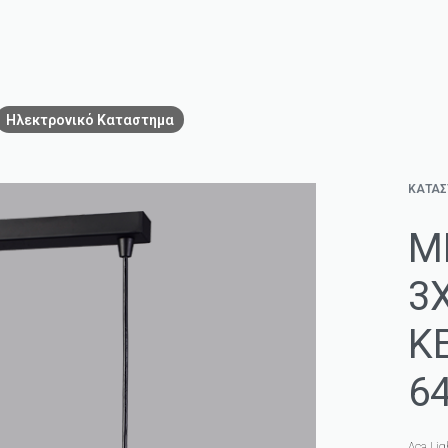
Ηλεκτρονικό Καταστημα
ΚΑΤΑ
Μ
3
Κ
6
Aca Lig