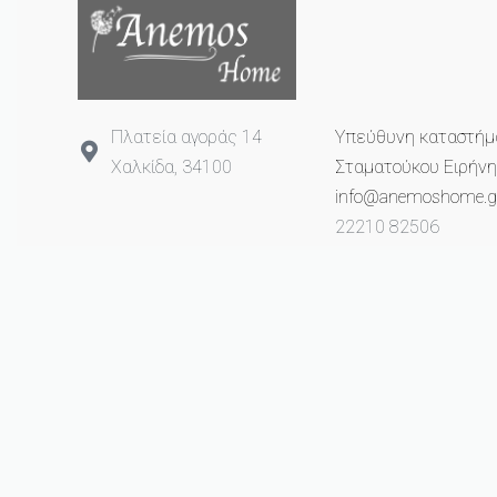
Πλατεία αγοράς 14
Υπεύθυνη καταστήμ
Χαλκίδα, 34100
Σταματούκου Ειρήνη
info@anemoshome.g
22210 82506
693 2649 993
© anemoshome.gr 2023. All rights reserved.