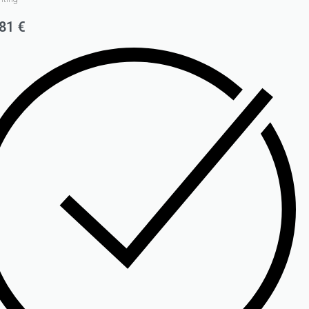
,81
€