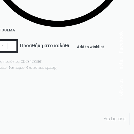
ΑΠΌΘΕΜΑ
Facebook
Προσθήκη στο καλάθι
Add to wishlist
Insta.
ς προϊόντος:
OD53423SBK
ρίες:
Φωτισμός
,
Φωτιστικά οροφής
Follow us
Aca Lighting