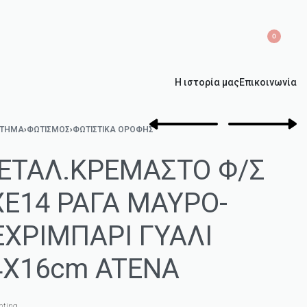
0
Η ιστορία μας
Επικοινωνία
ΣΤΗΜΑ
›
ΦΩΤΙΣΜΌΣ
›
ΦΩΤΙΣΤΙΚΆ ΟΡΟΦΉΣ
ΕΤΑΛ.ΚΡΕΜΑΣΤΟ Φ/Σ
ΧΕ14 ΡΑΓΑ ΜΑΥΡΟ-
ΕΧΡΙΜΠΑΡΙ ΓΥΑΛΙ
4Χ16cm ATENA
hting