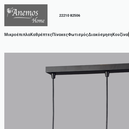
22210 82506
Μικροέπιπλα
Καθρέπτες
Πίνακες
Φωτισμός
Διακόσμηση
Κουζίνα