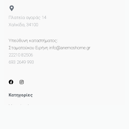
Πλατεία αγοράς 14
Χαλκίδα, 34100
Υπεύθυνη καταστήματος:
Σταματούκου Ειρήνη info@anemoshome.gr
22210 82506
693 2649 993
Κατηγορίες
Μικροέπιπλα
Καθρέπτες
Πίνακες
Φωτισμός