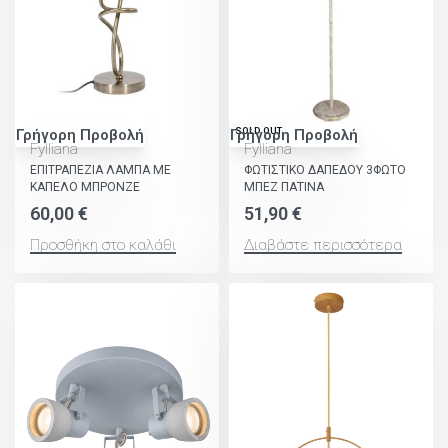
SOLD OUT
Γρήγορη Προβολή
Γρήγορη Προβολή
Fylliana
Fylliana
ΕΠΙΤΡΑΠΕΖΙΑ ΛΑΜΠΑ ΜΕ
ΦΩΤΙΣΤΙΚΟ ΔΑΠΕΔΟΥ 3ΦΩΤΟ
ΚΑΠΕΛΟ ΜΠΡΟΝΖΕ
ΜΠΕΖ ΠΑΤΙΝΑ
60,00
€
51,90
€
Προσθήκη στο καλάθι
Διαβάστε περισσότερα