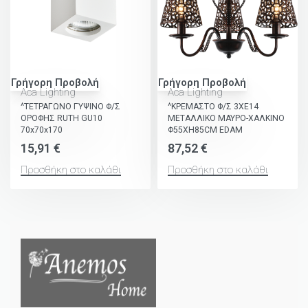
Γρήγορη Προβολή
Γρήγορη Προβολή
Aca Lighting
Aca Lighting
^ΤΕΤΡΑΓΩΝΟ ΓΥΨΙΝΟ Φ/Σ
^ΚΡΕΜΑΣΤΟ Φ/Σ 3ΧΕ14
ΟΡΟΦΗΣ RUTH GU10
ΜΕΤΑΛΛΙΚΟ ΜΑΥΡΟ-ΧΑΛΚΙΝΟ
70x70x170
Φ55ΧΗ85CM EDAM
15,91
€
87,52
€
Προσθήκη στο καλάθι
Προσθήκη στο καλάθι