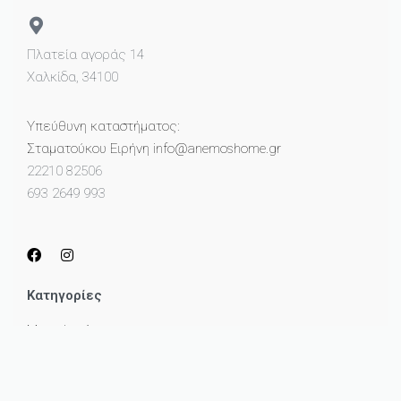
Πλατεία αγοράς 14
Χαλκίδα, 34100
Υπεύθυνη καταστήματος:
Σταματούκου Ειρήνη info@anemoshome.gr
22210 82506
693 2649 993
Κατηγορίες
Μικροέπιπλα
Καθρέπτες
Πίνακες
Φωτισμός