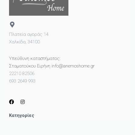
Πλατεία αγοράς 14
Χαλκίδα, 34100
Υπεύθυνη καταστήματος:
Σταματούκου Ειρήνη info@anemoshome.gr
22210 82506
693 2649 993
Κατηγορίες
Μικροέπιπλα
Καθρέπτες