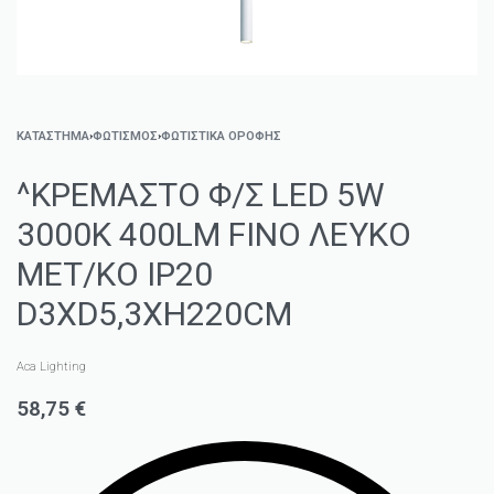
ΚΑΤΑΣΤΗΜΑ
›
ΦΩΤΙΣΜΌΣ
›
ΦΩΤΙΣΤΙΚΆ ΟΡΟΦΉΣ
^ΚΡΕΜΑΣΤΟ Φ/Σ LED 5W
3000K 400LM FINO ΛΕΥΚΟ
ΜΕΤ/ΚΟ IP20
D3XD5,3XH220CM
Aca Lighting
58,75
€