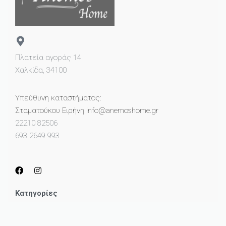
Πλατεία αγοράς 14
Χαλκίδα, 34100
Υπεύθυνη καταστήματος:
Σταματούκου Ειρήνη info@anemoshome.gr
22210 82506
693 2649 993
Κατηγορίες
Μικροέπιπλα
Καθρέπτες