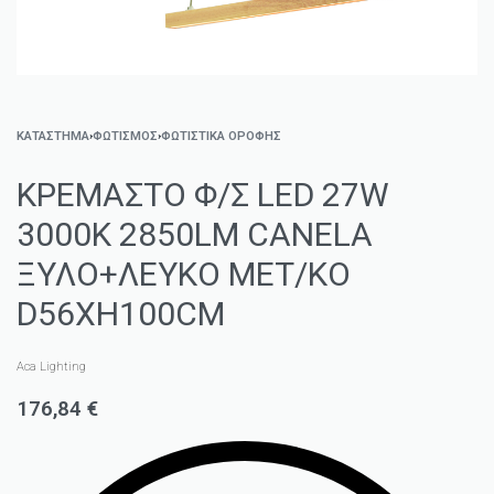
ΚΑΤΑΣΤΗΜΑ
›
ΦΩΤΙΣΜΌΣ
›
ΦΩΤΙΣΤΙΚΆ ΟΡΟΦΉΣ
ΚΡΕΜΑΣΤΟ Φ/Σ LED 27W
3000K 2850LM CANELA
ΞΥΛΟ+ΛΕΥΚΟ ΜΕΤ/ΚΟ
D56XH100CM
Aca Lighting
176,84
€