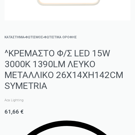
ΚΑΤΑΣΤΗΜΑ
›
ΦΩΤΙΣΜΌΣ
›
ΦΩΤΙΣΤΙΚΆ ΟΡΟΦΉΣ
^ΚΡΕΜΑΣΤΟ Φ/Σ LED 15W
3000K 1390LM ΛΕΥΚΟ
ΜΕΤΑΛΛΙΚΟ 26X14XH142CM
SYMETRIA
Aca Lighting
61,66
€