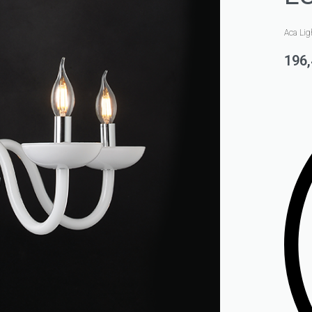
Aca Lig
196