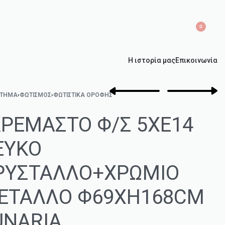
0
Η ιστορία μας
Επικοινωνία
ΣΤΗΜΑ
›
ΦΩΤΙΣΜΌΣ
›
ΦΩΤΙΣΤΙΚΆ ΟΡΟΦΉΣ
ΚΡΕΜΑΣΤΟ Φ/Σ 5ΧΕ14
ΕΥΚΟ
ΡΥΣΤΑΛΛΟ+ΧΡΩΜΙΟ
ΕΤΑΛΛΟ Φ69ΧΗ168CM
UNARIA