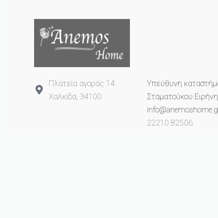
Πλατεία αγοράς 14
Υπεύθυνη καταστήμ
Χαλκίδα, 34100
Σταματούκου Ειρήνη
info@anemoshome.g
22210 82506
693 2649 993