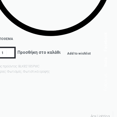
Facebook
ΑΠΌΘΕΜΑ
Προσθήκη στο καλάθι
Add to wishlist
Insta.
ς προϊόντος:
BLK82185PWC
ρίες:
Φωτισμός
,
Φωτιστικά οροφής
Follow us
Aca Lighting