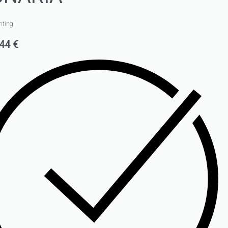
hting
,44
€