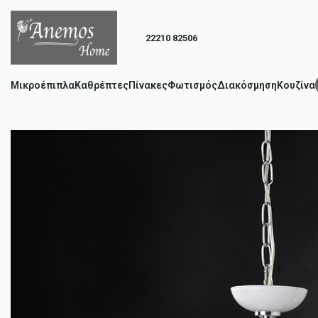
22210 82506
Μικροέπιπλα
Καθρέπτες
Πίνακες
Φωτισμός
Διακόσμηση
Κουζίνα