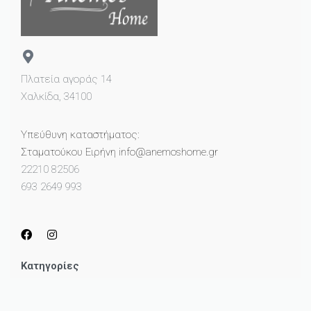
Πλατεία αγοράς 14
Χαλκίδα, 34100
Υπεύθυνη καταστήματος:
Σταματούκου Ειρήνη info@anemoshome.gr
22210 82506
693 2649 993
Κατηγορίες
Μικροέπιπλα
Καθρέπτες