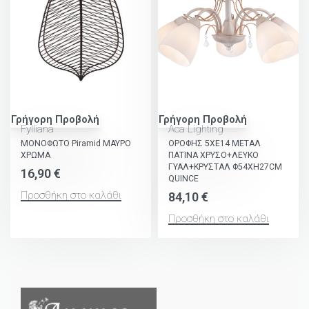
Γρήγορη Προβολή
Γρήγορη Προβολή
Fylliana
Aca Lighting
ΜΟΝΟΦΩΤΟ Piramid ΜΑΥΡΟ
ΟΡΟΦΗΣ 5ΧΕ14 ΜΕΤΑΛ
ΧΡΩΜΑ
ΠΑΤΙΝΑ ΧΡΥΣΟ+ΛΕΥΚΟ
ΓΥΑΛ+ΚΡΥΣΤΑΛ Φ54ΧΗ27CM
16,90
€
QUINCE
Προσθήκη στο καλάθι
84,10
€
Προσθήκη στο καλάθι