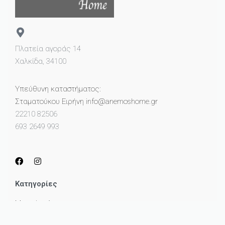
Πλατεία αγοράς 14
Χαλκίδα, 34100
Υπεύθυνη καταστήματος:
Σταματούκου Ειρήνη info@anemoshome.gr
22210 82506
693 2649 993
Κατηγορίες
Μικροέπιπλα
Καθρέπτες