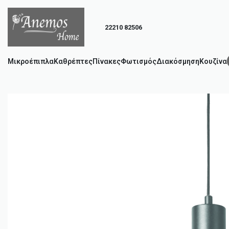
22210 82506
Μικροέπιπλα
Καθρέπτες
Πίνακες
Φωτισμός
Διακόσμηση
Κουζίνα