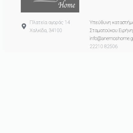
Πλατεία αγοράς 14
Υπεύθυνη καταστήμ
Χαλκίδα, 34100
Σταματούκου Ειρήνη
info@anemoshome.g
22210 82506
693 2649 993
© anemoshome.gr 2023. All rights reserved.
Created with ❤ from
ProCube