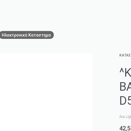
Ηλεκτρονικό Καταστημα
ΚΑΤΑ
^
B
D
Aca Lig
42,