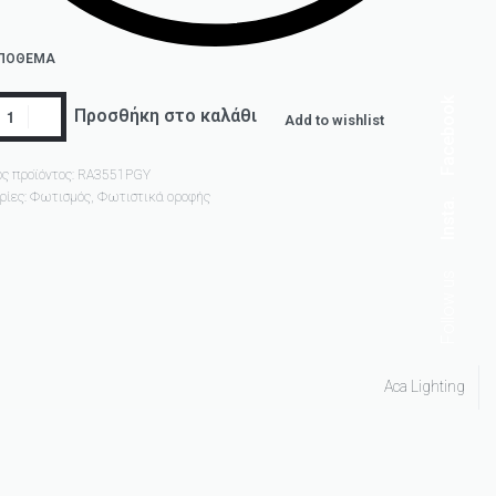
ΑΠΌΘΕΜΑ
Facebook
Προσθήκη στο καλάθι
Add to wishlist
ς προϊόντος:
RA3551PGY
ρίες:
Φωτισμός
,
Φωτιστικά οροφής
Insta.
Follow us
Aca Lighting