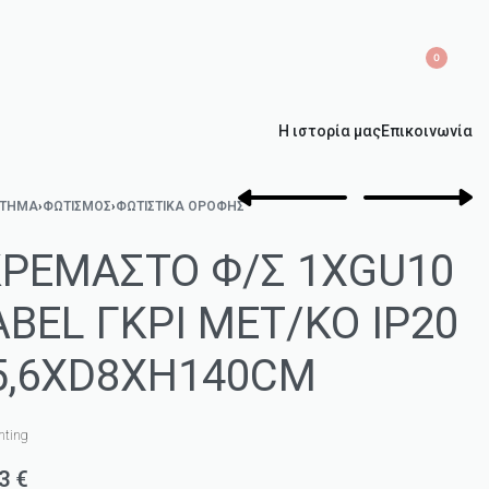
0
Η ιστορία μας
Επικοινωνία
ΣΤΗΜΑ
›
ΦΩΤΙΣΜΌΣ
›
ΦΩΤΙΣΤΙΚΆ ΟΡΟΦΉΣ
ΚΡΕΜΑΣΤΟ Φ/Σ 1XGU10
ABEL ΓΚΡΙ ΜΕΤ/ΚΟ IP20
5,6XD8XH140CM
hting
53
€