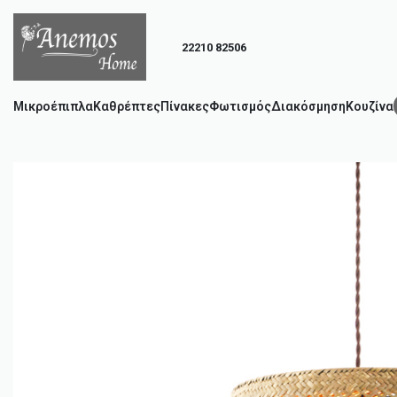
22210 82506
Μικροέπιπλα
Καθρέπτες
Πίνακες
Φωτισμός
Διακόσμηση
Κουζίνα