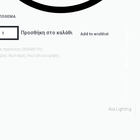
ΑΠΌΘΕΜΑ
Facebook
Προσθήκη στο καλάθι
Add to wishlist
ς προϊόντος:
OD94891PG
ρίες:
Φωτισμός
,
Φωτιστικά οροφής
Insta.
Follow us
Aca Lighting