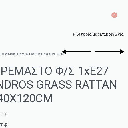
0
Η ιστορία μας
Επικοινωνία
ΣΤΗΜΑ
›
ΦΩΤΙΣΜΌΣ
›
ΦΩΤΙΣΤΙΚΆ ΟΡΟΦΉΣ
ΚΡΕΜΑΣΤΟ Φ/Σ 1xE27
NDROS GRASS RATTAN
40Χ120CM
hting
67
€