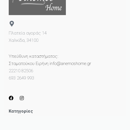
Πλατεία αγοράς 14
Χαλκίδα, 34100
Υπεύθυνη καταστήματος:
Σταματούκου Ειρήνη info@anemoshome.gr
22210 82506
693 2649 993
Κατηγορίες
Μικροέπιπλα
Καθρέπτες