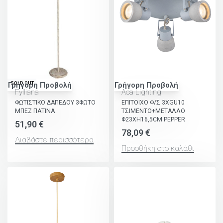
SOLD OUT
Γρήγορη Προβολή
Γρήγορη Προβολή
Fylliana
Aca Lighting
ΦΩΤΙΣΤΙΚΟ ΔΑΠΕΔΟΥ 3ΦΩΤΟ
ΕΠΙΤΟΙΧΟ Φ/Σ 3ΧGU10
ΜΠΕΖ ΠΑΤΙΝΑ
ΤΣΙΜΕΝΤΟ+ΜΕΤΑΛΛΟ
Φ23ΧΗ16,5CM PEPPER
51,90
€
78,09
€
Διαβάστε περισσότερα
Προσθήκη στο καλάθι