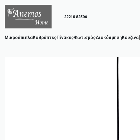
22210 82506
Μικροέπιπλα
Καθρέπτες
Πίνακες
Φωτισμός
Διακόσμηση
Κουζίνα