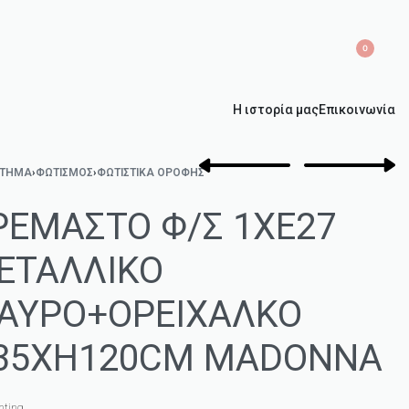
0
Η ιστορία μας
Επικοινωνία
ΣΤΗΜΑ
›
ΦΩΤΙΣΜΌΣ
›
ΦΩΤΙΣΤΙΚΆ ΟΡΟΦΉΣ
ΡΕΜΑΣΤΟ Φ/Σ 1ΧΕ27
ΕΤΑΛΛΙΚΟ
ΑΥΡΟ+ΟΡΕΙΧΑΛΚΟ
35ΧΗ120CM MADONNA
hting