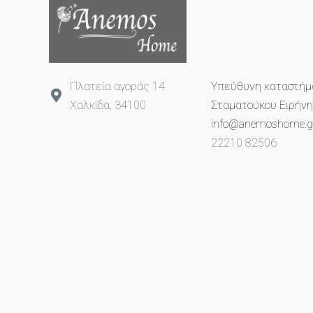
Πλατεία αγοράς 14
Υπεύθυνη καταστήμ
Χαλκίδα, 34100
Σταματούκου Ειρήνη
info@anemoshome.g
22210 82506
693 2649 993
© anemoshome.gr 2023. All rights reserved.