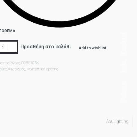
ΑΠΌΘΕΜΑ
Facebook
Προσθήκη στο καλάθι
Add to wishlist
Insta.
ς προϊόντος:
OD8070BK
ρίες:
Φωτισμός
,
Φωτιστικά οροφής
Follow us
Aca Lighting