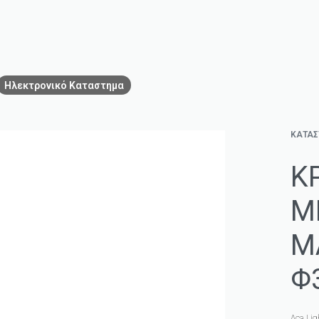
Ηλεκτρονικό Καταστημα
ΚΑΤΑ
Κ
Μ
Μ
Φ
Aca Lig