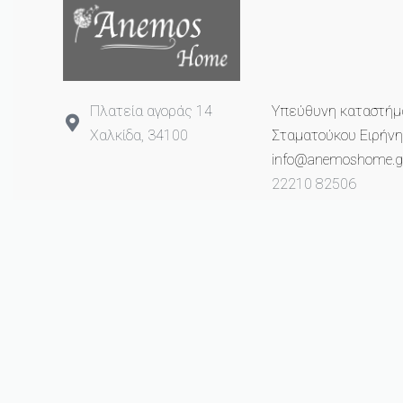
Πλατεία αγοράς 14
Υπεύθυνη καταστήμ
Χαλκίδα, 34100
Σταματούκου Ειρήνη
info@anemoshome.g
22210 82506
693 2649 993
© anemoshome.gr 2023. All rights reserved.