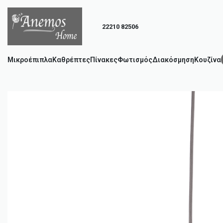
22210 82506
Μικροέπιπλα
Καθρέπτες
Πίνακες
Φωτισμός
Διακόσμηση
Κουζίνα