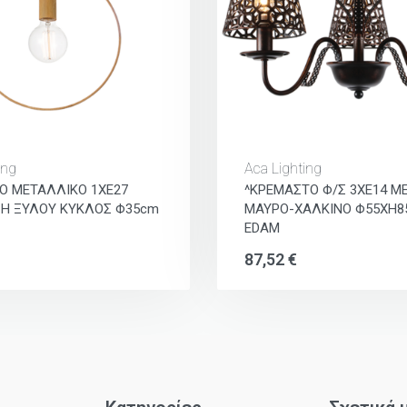
ing
Aca Lighting
Ο ΜΕΤΑΛΛΙΚΟ 1ΧΕ27
^ΚΡΕΜΑΣΤΟ Φ/Σ 3ΧΕ14 Μ
Η ΞΥΛΟΥ ΚΥΚΛΟΣ Φ35cm
ΜΑΥΡΟ-ΧΑΛΚΙΝΟ Φ55ΧΗ
EDAM
87,52
€