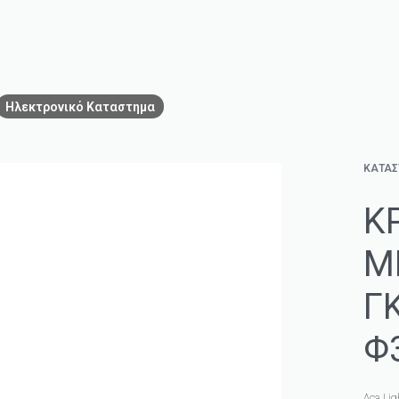
Ηλεκτρονικό Καταστημα
ΚΑΤΑ
Κ
Μ
Γ
Φ
Aca Lig