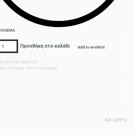
ΑΠΌΘΕΜΑ
Facebook
Προσθήκη στο καλάθι
Add to wishlist
Insta.
ς προϊόντος:
OD8070GY
ρίες:
Φωτισμός
,
Φωτιστικά οροφής
Follow us
Aca Lighting