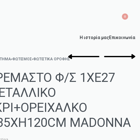
0
Η ιστορία μας
Επικοινωνία
ΣΤΗΜΑ
›
ΦΩΤΙΣΜΌΣ
›
ΦΩΤΙΣΤΙΚΆ ΟΡΟΦΉΣ
ΡΕΜΑΣΤΟ Φ/Σ 1ΧΕ27
ΕΤΑΛΛΙΚΟ
ΚΡΙ+ΟΡΕΙΧΑΛΚΟ
35ΧΗ120CM MADONNA
hting