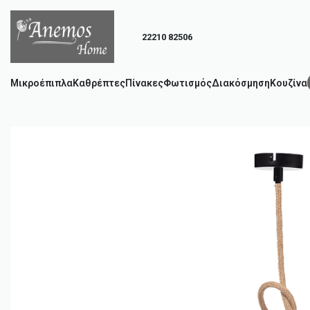
22210 82506
Μικροέπιπλα
Καθρέπτες
Πίνακες
Φωτισμός
Διακόσμηση
Κουζίνα