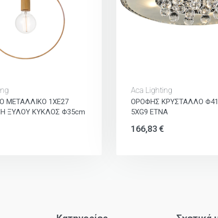
ing
Aca Lighting
Ο ΜΕΤΑΛΛΙΚΟ 1ΧΕ27
ΟΡΟΦΗΣ ΚΡΥΣΤΑΛΛΟ Φ41
Η ΞΥΛΟΥ ΚΥΚΛΟΣ Φ35cm
5ΧG9 ETNA
166,83
€