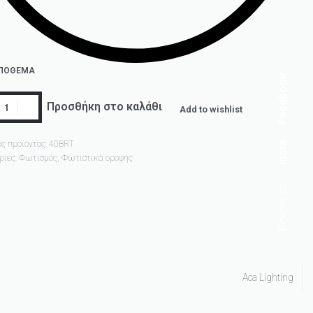
ΑΠΌΘΕΜΑ
Facebook
Προσθήκη στο καλάθι
Add to wishlist
Insta.
ς προϊόντος:
40BRT
ρίες:
Φωτισμός
,
Φωτιστικά οροφής
Follow us
Aca Lighting