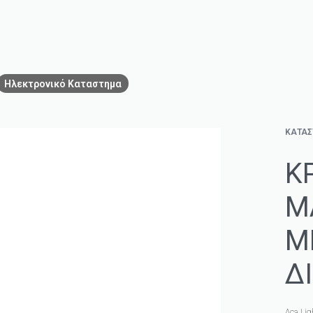
Ηλεκτρονικό Καταστημα
ΚΑΤΑ
Κ
Μ
Μ
Δ
Aca Lig