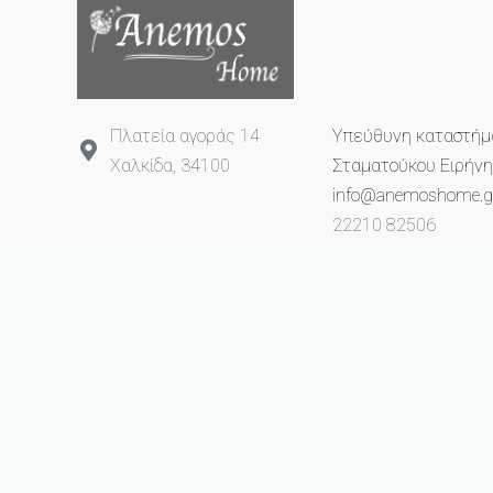
Πλατεία αγοράς 14
Υπεύθυνη καταστήμ
Χαλκίδα, 34100
Σταματούκου Ειρήνη
info@anemoshome.g
22210 82506
693 2649 993
© anemoshome.gr 2023. All rights reserved.