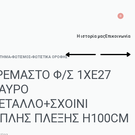
0
Η ιστορία μας
Επικοινωνία
ΣΤΗΜΑ
›
ΦΩΤΙΣΜΌΣ
›
ΦΩΤΙΣΤΙΚΆ ΟΡΟΦΉΣ
ΡΕΜΑΣΤΟ Φ/Σ 1ΧΕ27
ΑΥΡΟ
ΕΤΑΛΛΟ+ΣΧΟΙΝΙ
ΙΠΛΗΣ ΠΛΕΞΗΣ Η100CM
hting