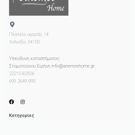
Πλατεία αγοράς 14
Χαλκίδα, 34100
Υπεύθυνη καταστήματος:
Σταματούκου Ειρήνη info@anemoshome.gr
22210 82506
693 2649 993
Κατηγορίες
Μικροέπιπλα
Καθρέπτες