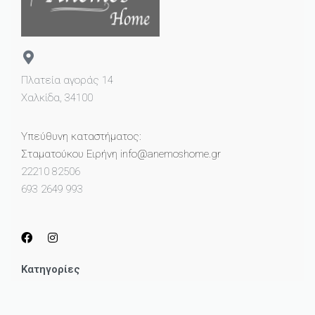
Πλατεία αγοράς 14
Χαλκίδα, 34100
Υπεύθυνη καταστήματος:
Σταματούκου Ειρήνη info@anemoshome.gr
22210 82506
693 2649 993
Κατηγορίες
Μικροέπιπλα
Καθρέπτες