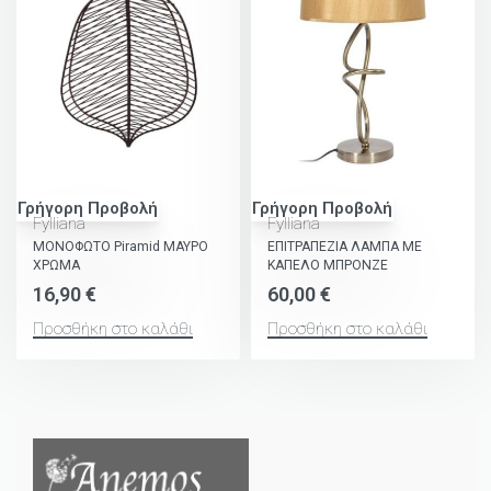
Γρήγορη Προβολή
Γρήγορη Προβολή
Fylliana
Fylliana
ΜΟΝΟΦΩΤΟ Piramid ΜΑΥΡΟ
ΕΠΙΤΡΑΠΕΖΙΑ ΛΑΜΠΑ ΜΕ
ΧΡΩΜΑ
ΚΑΠΕΛΟ ΜΠΡΟΝΖΕ
16,90
€
60,00
€
Προσθήκη στο καλάθι
Προσθήκη στο καλάθι