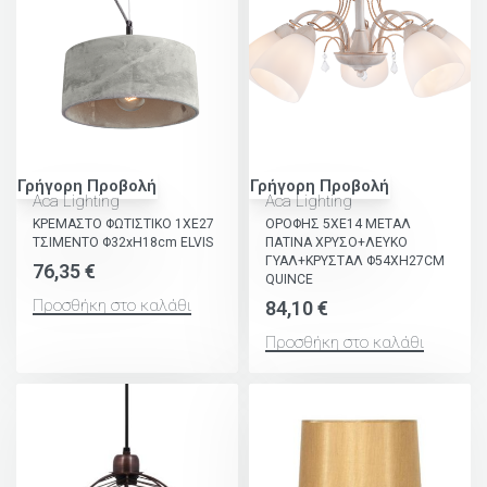
Γρήγορη Προβολή
Γρήγορη Προβολή
Aca Lighting
Aca Lighting
ΚΡΕΜΑΣΤΟ ΦΩΤΙΣΤΙΚΟ 1ΧΕ27
ΟΡΟΦΗΣ 5ΧΕ14 ΜΕΤΑΛ
ΤΣΙΜΕΝΤΟ Φ32xH18cm ELVIS
ΠΑΤΙΝΑ ΧΡΥΣΟ+ΛΕΥΚΟ
ΓΥΑΛ+ΚΡΥΣΤΑΛ Φ54ΧΗ27CM
76,35
€
QUINCE
Προσθήκη στο καλάθι
84,10
€
Προσθήκη στο καλάθι