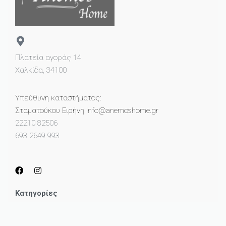
Πλατεία αγοράς 14
Χαλκίδα, 34100
Υπεύθυνη καταστήματος:
Σταματούκου Ειρήνη info@anemoshome.gr
22210 82506
693 2649 993
Κατηγορίες
Μικροέπιπλα
Καθρέπτες