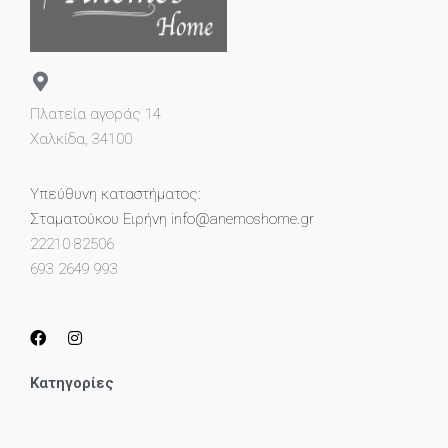
Πλατεία αγοράς 14
Χαλκίδα, 34100
Υπεύθυνη καταστήματος:
Σταματούκου Ειρήνη info@anemoshome.gr
22210 82506
693 2649 993
Κατηγορίες
Μικροέπιπλα
Καθρέπτες