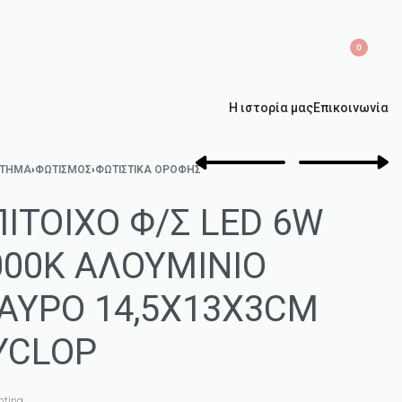
0
Η ιστορία μας
Επικοινωνία
ΣΤΗΜΑ
›
ΦΩΤΙΣΜΌΣ
›
ΦΩΤΙΣΤΙΚΆ ΟΡΟΦΉΣ
ΠΙΤΟΙΧΟ Φ/Σ LED 6W
000K ΑΛΟΥΜΙΝΙΟ
ΑΥΡΟ 14,5X13X3CM
YCLOP
hting