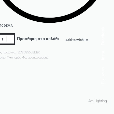
ΑΠΌΘΕΜΑ
Facebook
Προσθήκη στο καλάθι
Add to wishlist
Insta.
ς προϊόντος:
ZD80856LEDBK
ρίες:
Φωτισμός
,
Φωτιστικά οροφής
Follow us
Aca Lighting