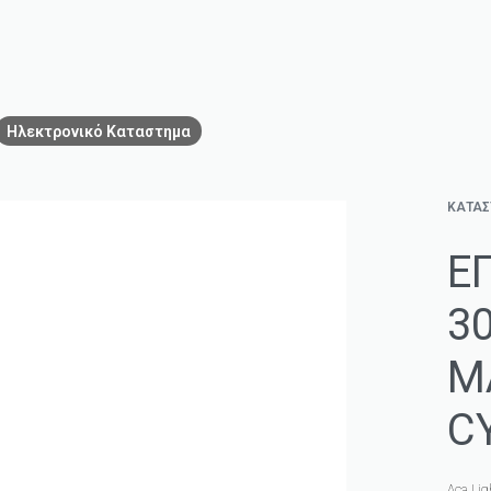
Ηλεκτρονικό Καταστημα
ΚΑΤΑ
Ε
3
Μ
C
Aca Lig