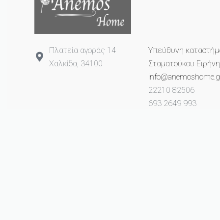
Πλατεία αγοράς 14
Υπεύθυνη καταστήμ
Χαλκίδα, 34100
Σταματούκου Ειρήνη
info@anemoshome.g
22210 82506
693 2649 993
© anemoshome.gr 2023. All rights reserved.
Created with ❤ from
ProCube