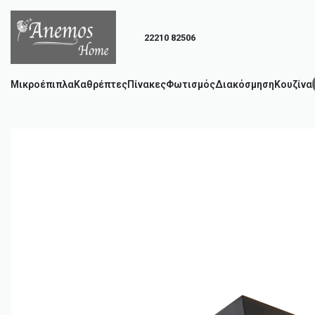
22210 82506
Μικροέπιπλα
Καθρέπτες
Πίνακες
Φωτισμός
Διακόσμηση
Κουζίνα