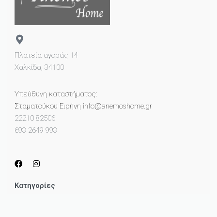
Πλατεία αγοράς 14
Χαλκίδα, 34100
Υπεύθυνη καταστήματος:
Σταματούκου Ειρήνη info@anemoshome.gr
22210 82506
693 2649 993
Κατηγορίες
Μικροέπιπλα
Καθρέπτες