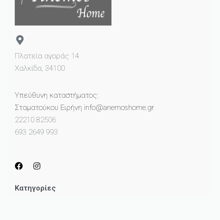
Πλατεία αγοράς 14
Χαλκίδα, 34100
Υπεύθυνη καταστήματος:
Σταματούκου Ειρήνη info@anemoshome.gr
22210 82506
693 2649 993
Κατηγορίες
Μικροέπιπλα
Καθρέπτες