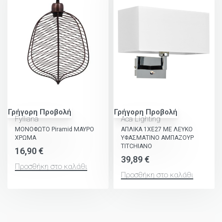
Γρήγορη Προβολή
Γρήγορη Προβολή
Fylliana
Aca Lighting
ΜΟΝΟΦΩΤΟ Piramid ΜΑΥΡΟ
ΑΠΛΙΚΑ 1XE27 ΜΕ ΛΕΥΚΟ
ΧΡΩΜΑ
ΥΦΑΣΜΑΤΙΝΟ ΑΜΠΑΖΟΥΡ
TITCHIANO
16,90
€
39,89
€
Προσθήκη στο καλάθι
Προσθήκη στο καλάθι