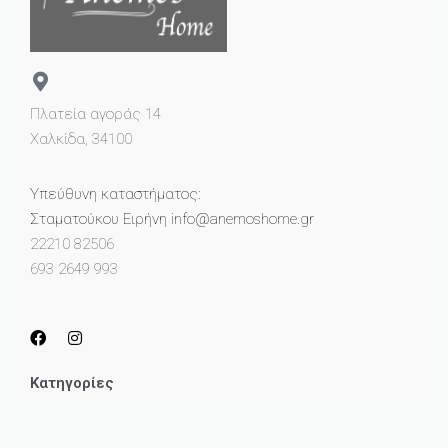
Πλατεία αγοράς 14
Χαλκίδα, 34100
Υπεύθυνη καταστήματος:
Σταματούκου Ειρήνη info@anemoshome.gr
22210 82506
693 2649 993
Κατηγορίες
Μικροέπιπλα
Καθρέπτες