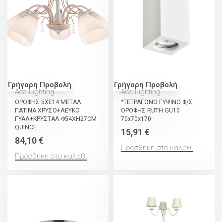
Γρήγορη Προβολή
Γρήγορη Προβολή
Aca Lighting
Aca Lighting
ΟΡΟΦΗΣ 5ΧΕ14 ΜΕΤΑΛ
^ΤΕΤΡΑΓΩΝΟ ΓΥΨΙΝΟ Φ/Σ
ΠΑΤΙΝΑ ΧΡΥΣΟ+ΛΕΥΚΟ
ΟΡΟΦΗΣ RUTH GU10
ΓΥΑΛ+ΚΡΥΣΤΑΛ Φ54ΧΗ27CM
70x70x170
QUINCE
15,91
€
84,10
€
Προσθήκη στο καλάθι
Προσθήκη στο καλάθι