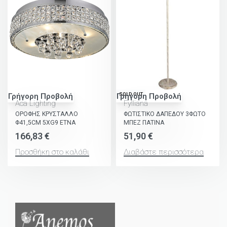
SOLD OUT
Γρήγορη Προβολή
Γρήγορη Προβολή
Aca Lighting
Fylliana
ΟΡΟΦΗΣ ΚΡΥΣΤΑΛΛΟ
ΦΩΤΙΣΤΙΚΟ ΔΑΠΕΔΟΥ 3ΦΩΤΟ
Φ41,5CM 5ΧG9 ETNA
ΜΠΕΖ ΠΑΤΙΝΑ
166,83
€
51,90
€
Προσθήκη στο καλάθι
Διαβάστε περισσότερα