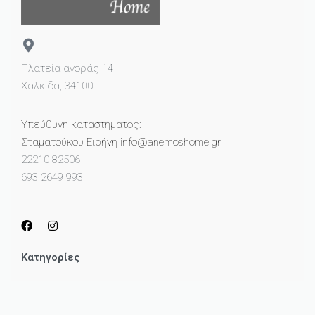
Πλατεία αγοράς 14
Χαλκίδα, 34100
Υπεύθυνη καταστήματος:
Σταματούκου Ειρήνη info@anemoshome.gr
22210 82506
693 2649 993
Κατηγορίες
Μικροέπιπλα
Καθρέπτες