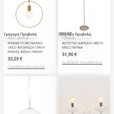
SOLD OUT
Γρήγορη Προβολή
Γρήγορη Προβολή
Aca Lighting
Fylliana
ΚΡΕΜΑΣΤΟ ΜΕΤΑΛΛΙΚΟ
ΦΩΤΙΣΤΙΚΟ ΔΑΠΕΔΟΥ 3ΦΩΤΟ
1ΧΕ27 ΑΠΟΧΡΩΣΗ ΞΥΛΟΥ
ΜΠΕΖ ΠΑΤΙΝΑ
ΚΥΚΛΟΣ Φ35cm TWIGGY
51,90
€
32,25
€
Διαβάστε περισσότερα
Προσθήκη στο καλάθι