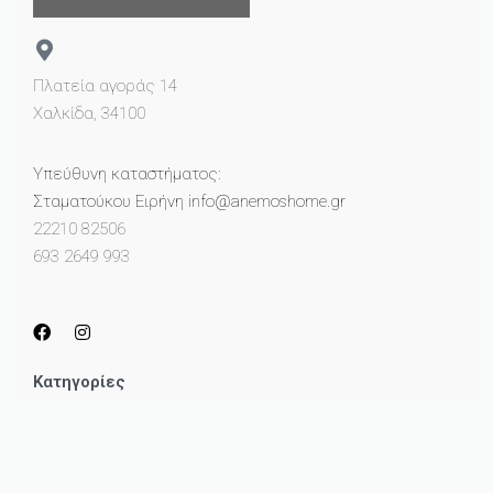
Πλατεία αγοράς 14
Χαλκίδα, 34100
Υπεύθυνη καταστήματος:
Σταματούκου Ειρήνη info@anemoshome.gr
22210 82506
693 2649 993
Κατηγορίες
Μικροέπιπλα
Καθρέπτες
Πίνακες