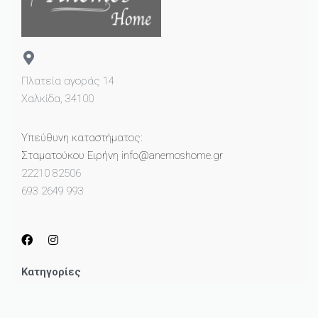
Πλατεία αγοράς 14
Χαλκίδα, 34100
Υπεύθυνη καταστήματος:
Σταματούκου Ειρήνη info@anemoshome.gr
22210 82506
693 2649 993
Κατηγορίες
Μικροέπιπλα
Καθρέπτες