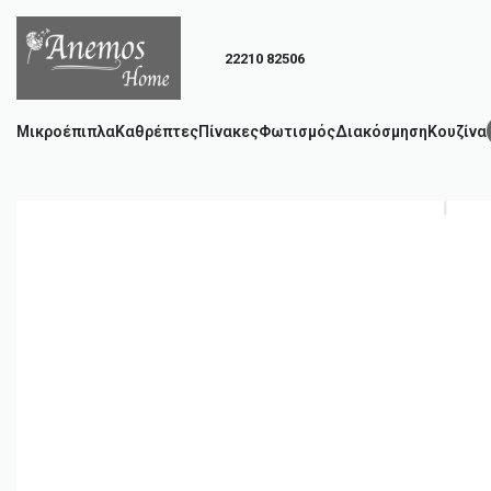
22210 82506
Μικροέπιπλα
Καθρέπτες
Πίνακες
Φωτισμός
Διακόσμηση
Κουζίνα