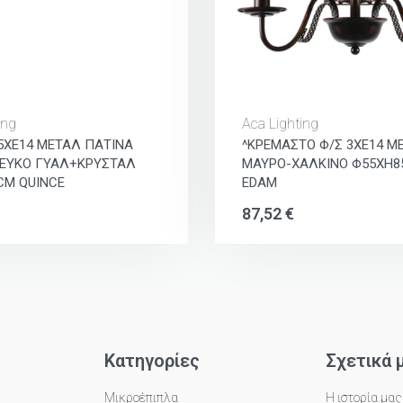
ing
Aca Lighting
5ΧΕ14 ΜΕΤΑΛ ΠΑΤΙΝΑ
^ΚΡΕΜΑΣΤΟ Φ/Σ 3ΧΕ14 Μ
ΕΥΚΟ ΓΥΑΛ+ΚΡΥΣΤΑΛ
ΜΑΥΡΟ-ΧΑΛΚΙΝΟ Φ55ΧΗ
CM QUINCE
EDAM
87,52
€
Κατηγορίες
Σχετικά 
Μικροέπιπλα
Η ιστορία μας