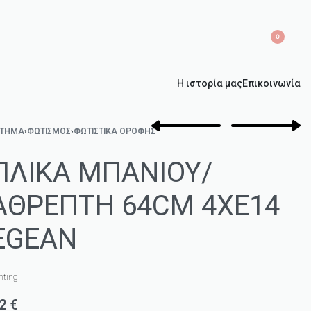
0
Η ιστορία μας
Επικοινωνία
ΣΤΗΜΑ
›
ΦΩΤΙΣΜΌΣ
›
ΦΩΤΙΣΤΙΚΆ ΟΡΟΦΉΣ
ΠΛΙΚΑ ΜΠΑΝΙΟΥ/
ΑΘΡΕΠΤΗ 64CM 4XE14
EGEAN
hting
42
€