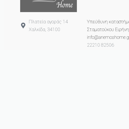
Πλατεία αγοράς 14
Υπεύθυνη καταστήμ
Χαλκίδα, 34100
Σταματούκου Ειρήνη
info@anemoshome.g
22210 82506
693 2649 993
© anemoshome.gr 2023. All rights reserved.
Created with ❤ from
ProCube