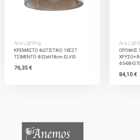
Aca Lighting
Aca Light
ΚΡΕΜΑΣΤΟ ΦΩΤΙΣΤΙΚΟ 1ΧΕ27
ΟΡΟΦΗΣ 
ΤΣΙΜΕΝΤΟ Φ32xH18cm ELVIS
ΧΡΥΣΟ+Λ
Φ54ΧΗ27
76,35
€
84,10
€