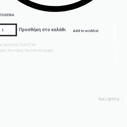
ΑΠΌΘΕΜΑ
Facebook
Προσθήκη στο καλάθι
Add to wishlist
ς προϊόντος:
DLA757A4
ρίες:
Φωτισμός
,
Φωτιστικά οροφής
Insta.
Follow us
Aca Lighting