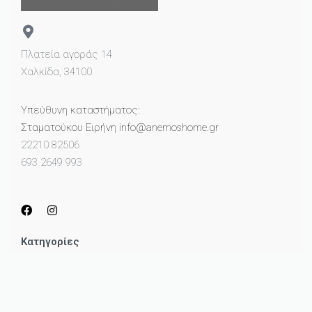
Πλατεία αγοράς 14
Χαλκίδα, 34100
Υπεύθυνη καταστήματος:
Σταματούκου Ειρήνη info@anemoshome.gr
22210 82506
693 2649 993
Κατηγορίες
Μικροέπιπλα
Καθρέπτες
Πίνακες