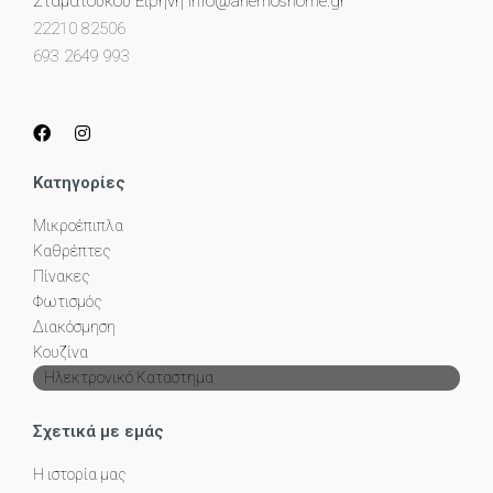
Σταματούκου Ειρήνη info@anemoshome.gr
22210 82506
693 2649 993
Κατηγορίες
Μικροέπιπλα
Καθρέπτες
Πίνακες
Φωτισμός
Διακόσμηση
Κουζίνα
Ηλεκτρονικό Καταστημα
Σχετικά με εμάς
Η ιστορία μας